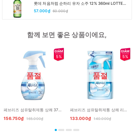
롯데 처음처럼 순하리 유자 소주 12% 360ml LOTTE
Chumchurum vi thanh yen/cam
57.000₫
60.000₫
함께 보면 좋은 상품이에요,
5%
5%
품절
품절
페브리즈 섬유탈취제통 상쾌 370ML P&G Xit khu mui huong thom mat
페브리즈 섬유탈취제통 상쾌 리필 320ML P&G Khu mui huong thom mat refill
156.750₫
133.000₫
165.000₫
140.000₫