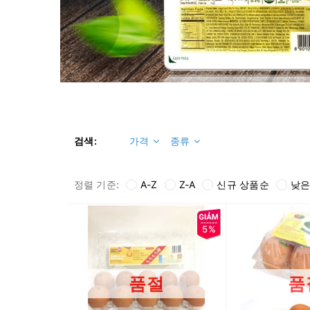
검색:
가격
종류
정렬 기준:
A-Z
Z-A
신규 상품순
낮은
5%
품절
품