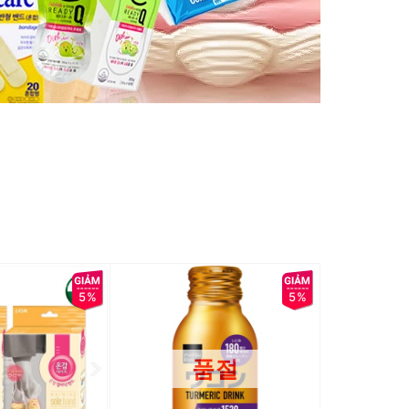
5%
5%
품절