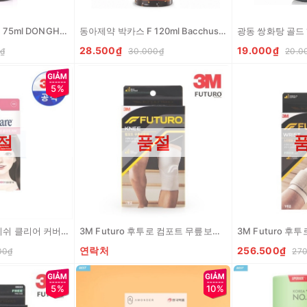
동화 까스 활명수 큐 75ml DONGHWA Nuoc uong danh cho tieu hoa Q
동아제약 박카스 F 120ml Bacchus-F
28.500₫
19.000₫
₫
30.000₫
20.0
5%
절
품절
3M 넥스케어 블레미쉬 클리어 커버 76매입 Mieng dan mun che khuyet diem
3M Futuro 후투로 컴포트 무릎보호대 M Dai bao ve dau goi
연락처
256.500₫
00₫
270
5%
10%