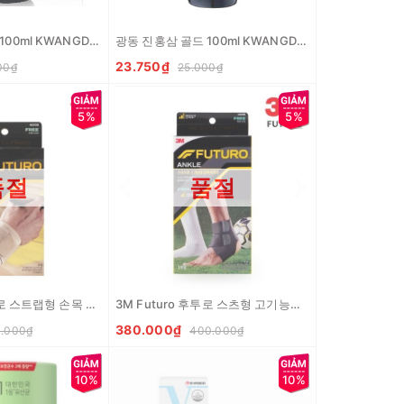
광동 쌍화탕 골드 100ml KWANGDONG Tra thao duoc
광동 진홍삼 골드 100ml KWANGDONG Nuoc sam
23.750₫
00₫
25.000₫
5%
5%
품절
품절
3M Futuro 후투로 스트랩형 손목 보호대 베이지 Day deo bao ve co tay
3M Futuro 후투로 스츠형 고기능성 발목 보호대 Day deo bao ve mat ca chan
380.000₫
.000₫
400.000₫
10%
10%