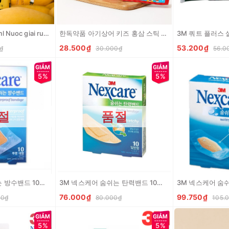
레디큐 드링크 100ml Nuoc giai ruou Curcumin
한독약품 아기상어 키즈 홍삼 스틱 젤리 20g Thach hong sam tre em
28.500₫
53.200₫
₫
30.000₫
56.0
5%
5%
절
품절
3M 넥스케어 숨쉬는 방수밴드 10매입 (대) 3M Bang ca nhan trong suot chong nuoc (co L)
3M 넥스케어 숨쉬는 탄력밴드 10매입 (중) 3M Bang ca nhan co gian (co M)
76.000₫
99.750₫
00₫
80.000₫
105.
5%
5%