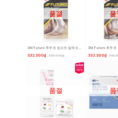
품절
품
3M Futuro 후투로 컴포트 발목보호대 M Dai bao ve mat ca chan
332.500₫
332.500₫
350.000₫
350.
10%
품절
품