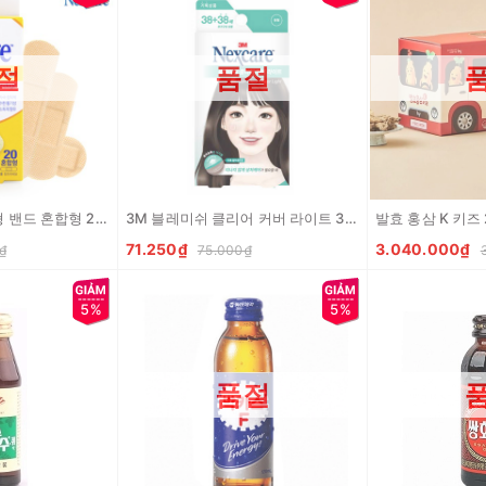
절
품절
3M 넥스케어 일반형 밴드 혼합형 20매 3M Bang ca nhan tong hop 20 cai
3M 블레미쉬 클리어 커버 라이트 32피스 Phim dan mun thao de dang 32pc
71.250₫
3.040.000₫
₫
75.000₫
5%
5%
품절