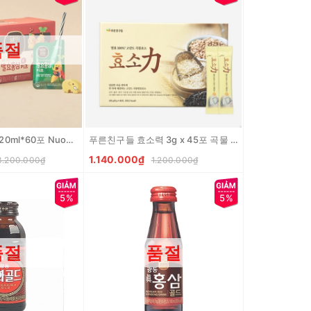
품절
발효 홍삼 K 키즈 20ml*60포 Nuoc uong hong sam Han Quoc cho be
푸른친구들 효소력 3g x 45포 곡물 효소 135g Bot ngu coc enzyme
1.140.000₫
3.200.000₫
1.200.000₫
5%
5%
품절
품절