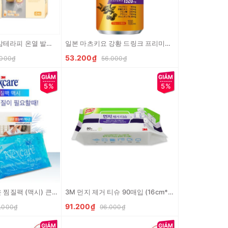
라이온코리아 온감테라피 온열 발바닥 밴드 4 매입
일본 마츠키요 강황 드링크 프리미엄 EX 100ml Nuoc nghe Nhat
53.200₫
.000₫
56.000₫
5%
5%
3M 넥스케어 냉온 찜질팩 (맥시) 큰 사이즈 Tui chuom lanh size to
3M 먼지 제거 티슈 90매입 (16cm*20cm) Giay lau bui
91.200₫
.000₫
96.000₫