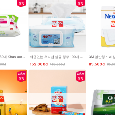
5%
5%
품절
3M 간편 세정 티슈 80매 Khan uot tien loi 80 mieng
세균없는 우리집 살균 행주 100매 Khan uot 100 mieng
152.000₫
85.500₫
000₫
160.000₫
90.0
5%
5%
절
품절