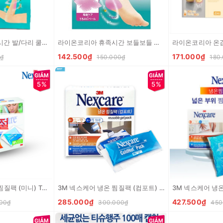
라이온코리아 휴족시간 발/다리 쿨링 시트 6매입 LION Mieng dan lam diu gian co chan
라이온코리아 휴족시간 보들보들 발뒤꿈치 젤시트 4매입
142.500₫
171.000₫
₫
150.000₫
180
5%
5%
절
3M 넥스케어 냉온 찜질팩 (미니) Tui chuom lanh size mini
3M 넥스케어 냉온 찜질팩 (컴포트) Tui chuom lanh size vua
285.000₫
427.500₫
00₫
300.000₫
450