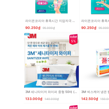
라이온코리아 휴족시간 지압자극 젤스트 발바닥 전용 4매입 LION Mieng dan thu gian cho ban chan
90.250₫
90.250₫
95.000₫
95.000
5%
품
3M 세니타이저 와이퍼 중형 50매 (살균티슈) Khan giay uot khang khuan 3M Sanitizer wipe
133.000₫
142.500₫
140.000₫
150.0