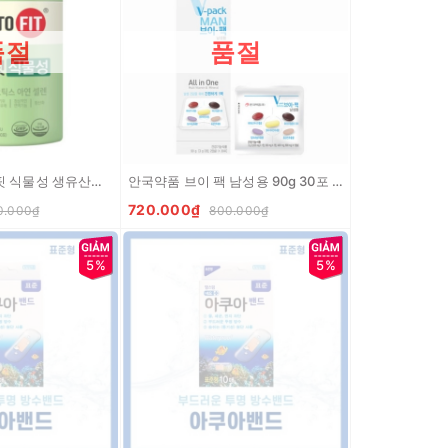
품절
품절
종근당제약 락토핏 식물성 생유산균 120g (60포x2g) Lacto fit men vi sinh danh cho nguoi giam can tap luyen
안국약품 브이 팩 남성용 90g 30포 Thuc pham chuc nang vien uong vitamin tong hop va khoang chat danh cho nam
720.000₫
0.000₫
800.000₫
5%
5%