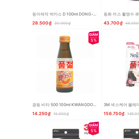
동아제약 박카스 D 100ml DONG-A Nuoc uong Bacchus D
28.500₫
43.700₫
30.000₫
46.000
5%
품절
품
광동 비타 500 100ml KWANGDONG Nuoc uong VitaminC Vita500
14.250₫
156.750₫
15.000₫
165.0
5%