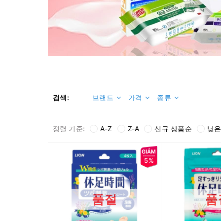
검색:
브랜드
가격
종류
정렬 기준:
A-Z
Z-A
신규 상품순
낮은
5%
품절
품