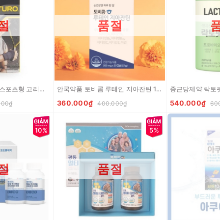
절
품절
3M Futuro 후투로 스포츠형 고리형 손목 보호대 Dai bao ve co tay
안국약품 토비콤 루테인 지아잔틴 15g (500mg x 30캡슐) Thuc pham chuc nang bo mat
360.000₫
540.000₫
000₫
400.000₫
60
10%
5%
절
품절