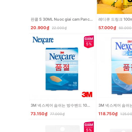
판콜 S 30ML Nuoc giai cam Pancold S
20.900₫
57.000₫
22.000₫
60.000
5%
품절
품
3M 넥스케어 숨쉬는 방수밴드 10매입 (중) 3M Bang ca nhan trong suot chong nuoc (co M)
73.150₫
118.750₫
77.000₫
125.0
5%