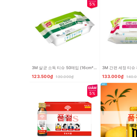
5%
3M 살균 소독 티슈 50매입 (16cm*20cm) Khan giay uot khu khuan 3M
123.500₫
133.000₫
130.000₫
140.
5%
품절
품