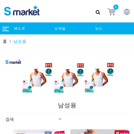
0
베스트
슈퍼딜
뉴스
홈
남성용
남성용
검색