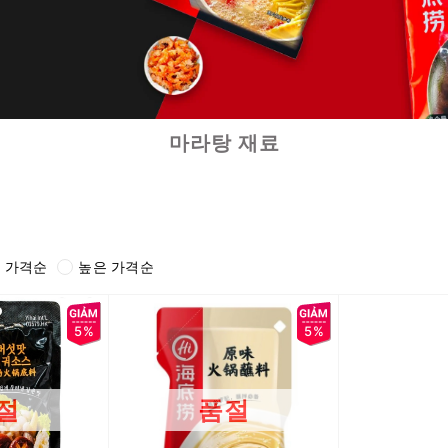
마라탕 재료
 가격순
높은 가격순
5%
5%
절
품절