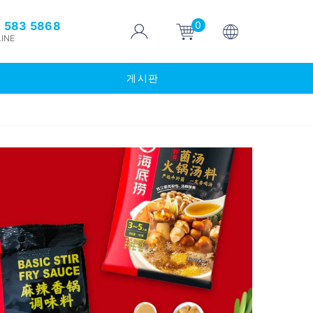
0
 583 5868
INE
게시판