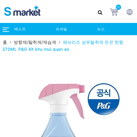
0
베스트
슈퍼딜
뉴스
홈
방향제/탈취제/제습제
페브리즈 섬유탈취제 은은 한향
370ML P&G Xit khu mui quan ao