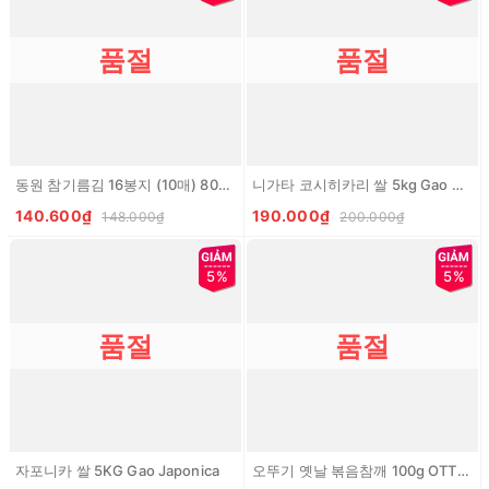
품절
품절
동원 참기름김 16봉지 (10매) 80G DONGWON La kim dau me
니가타 코시히카리 쌀 5kg Gao Niigata KoshiHikari
140.600₫
190.000₫
148.000₫
200.000₫
5%
5%
품절
품절
자포니카 쌀 5KG Gao Japonica
오뚜기 옛날 볶음참깨 100g OTTOGI Me rang (VN)