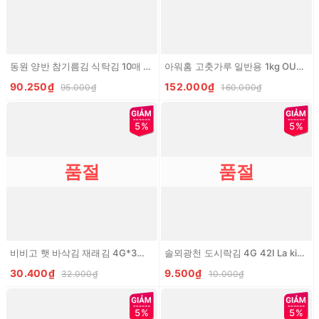
동원 양반 참기름김 식탁김 10매 9봉 DONGWON La kim dau me
아워홈 고춧가루 일반용 1kg OURHOME Ot bot thuong
90.250₫
152.000₫
95.000₫
160.000₫
5%
5%
품절
품절
비비고 햇 바삭김 재래김 4G*3개입 BBG Rong bien an lien
솔뫼광천 도시락김 4G 42I La kim nuong vi toi den
30.400₫
9.500₫
32.000₫
10.000₫
5%
5%