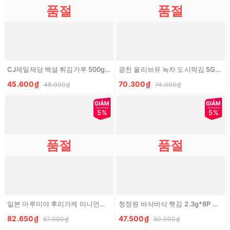
품절
품절
CJ제일제당 백설 튀김가루 500g CJ BEKSUL Bot chien
광천 올리브유 녹차 도시락김 5G*9 KC Rong bien an lien tam dau olive tra xanh
45.600₫
70.300₫
48.000₫
74.000₫
5%
5%
품절
품절
일본 마루미야 후리가케 미니언즈 스프링클 2.5g*20개입 50g MARUMIYA Furikake Gia vi rac com minion
청정원 바삭바삭 햇김 2.3g*8P CJW La kim an lien gion
82.650₫
47.500₫
87.000₫
50.000₫