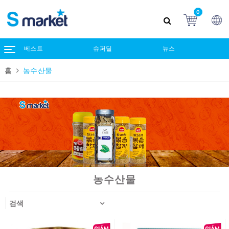
0
베스트
슈퍼딜
뉴스
홈
농수산물
농수산물
검색