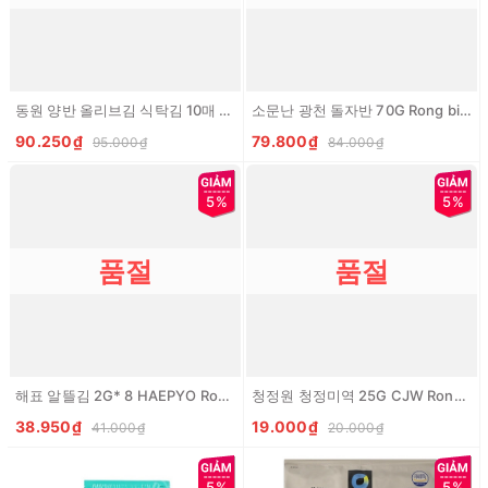
동원 양반 올리브김 식탁김 10매 9봉 DW La kim
소문난 광천 돌자반 70G Rong bien tam gia vi
90.250₫
79.800₫
95.000₫
84.000₫
5%
5%
품절
품절
해표 알뜰김 2G* 8 HAEPYO Rong bien an lien vi truyen thong
청정원 청정미역 25G CJW Rong bien kho
38.950₫
19.000₫
41.000₫
20.000₫
5%
5%