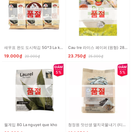
품절
품절
새우표 완도 도시락김 5G*3 La kim an lien set
Cau tre 라이스 페이퍼 (원형) 280G Cau Tre Banh trang goi cuon Pure
19.000₫
23.750₫
20.000₫
25.000₫
5%
5%
품절
품절
월계입 8G La nguyet que kho
청정원 맛선생 멸치국물내기 (티백) 10G*8개입 CJW Tui loc nau nuoc dung