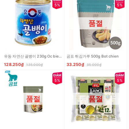
5%
5%
품절
유동 자연산 골뱅이 230g Oc bien dong hop
곰표 튀김가루 500g Bot chien
128.250₫
33.250₫
135.000₫
35.000₫
5%
5%
품절
품절