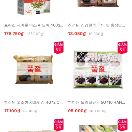
프랑스 사바롯 믹스 퀴노아 400g Hat diem mach kho Quinoa mix
청정원 건강한 한국의 맛 홍삼맛김 4G*2 CJW La kim hong sam
175.750₫
18.050₫
185.000₫
19.000₫
5%
5%
품절
품절
청정원 고소한 치즈맛김 4G*2 CJW La kim tam pho mai
한미래 올리브유김 5G*16 HANMIRAE La kim tam dau olive an lien
17.100₫
95.000₫
18.000₫
100.000₫
5%
5%