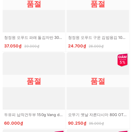
품절
품절
청정원 오푸드 파래 돌김자반 30G CJW Ofood Rong bien gion an lien vi truyen thong
청정원 오푸드 구운 김밥용김 10G CJW Ofood La kim cuon com
37.050₫
24.700₫
39.000₫
26.000₫
5%
품절
품절
두유피 납작건두부 150g Vang dau
오뚜기 옛날 자른다시마 80G OTTOGI Tao bien cat khuc
60.000₫
90.250₫
95.000₫