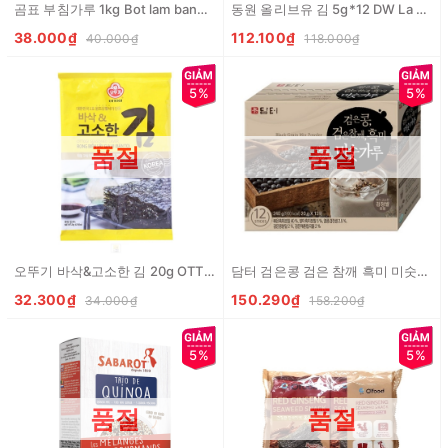
곰표 부침가루 1kg Bot lam banh xeo
동원 올리브유 김 5g*12 DW La kim an lien vi dau oliu
38.000₫
112.100₫
40.000₫
118.000₫
5%
5%
품절
품절
오뚜기 바삭&고소한 김 20g OTTOGI La kim say gia vi (ban to)
담터 검은콩 검은 참깨 흑미 미숫가루 240g Bot ngu coc gao lut vung den dau den
32.300₫
150.290₫
34.000₫
158.200₫
5%
5%
품절
품절