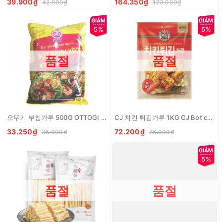
39.900₫
164.350₫
42.000₫
173.000₫
5%
5%
품절
품절
오뚜기 부침가루 500G OTTOGI Bot banh xeo (VN)
CJ 치킨 튀김가루 1KG CJ Bot chien ga
33.250₫
72.200₫
35.000₫
76.000₫
5%
품절
품절