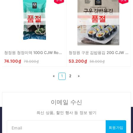
품절
품절
청정원 청정미역 100G CJW Rong bien kho
청정원 구운 김밥용김 20G CJW La Kim cuon com
74.100₫
53.200₫
78.000₫
56.000₫
«
1
2
»
이메일 수신
최신 상품, 할인 행사 등 정보 받기
회원가입