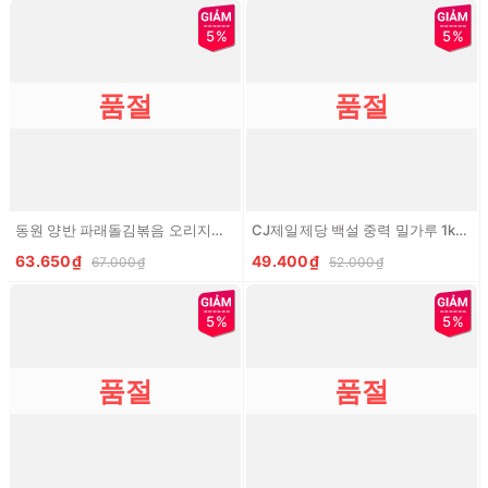
5%
5%
품절
품절
동원 양반 파래돌김볶음 오리지널 70G DW Kim vun xanh
CJ제일제당 백설 중력 밀가루 1kg CJ Bot mi da dung
63.650₫
49.400₫
67.000₫
52.000₫
5%
5%
품절
품절