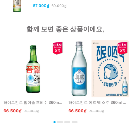
Chumchurum vi thanh yen/cam
57.000₫
60.000₫
함께 보면 좋은 상품이에요,
5%
5%
품절
하이트진로 참이슬 후레쉬 360ml HITJINRO Ruou Chamisul Fresh
하이트진로 이즈 백 소주 360ml HITEJINRO is back soju
66.500₫
66.500₫
70.000₫
70.000₫