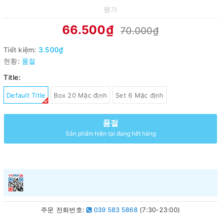
평가
66.500₫
70.000₫
Tiết kiệm:
3.500₫
현황:
품절
Title:
Default Title
Box 20 Mặc định
Set 6 Mặc định
품절
Sản phẩm hiện tại đang hết hàng
주문 전화번호:
039 583 5868
(7:30-23:00)