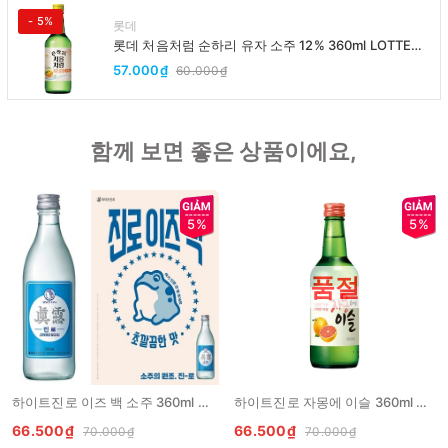
- 5%
롯데
롯데 처음처럼 순하리 유자 소주 12% 360ml LOTTE
Chumchurum vi thanh yen/cam
57.000₫
60.000₫
함께 보면 좋은 상품이에요,
5%
5%
품절
하이트진로 이즈 백 소주 360ml HITEJINRO is back soju
하이트진로 자몽에 이슬 360ml HITEJINRO Ruou Chamisul buoi hong
66.500₫
66.500₫
70.000₫
70.000₫