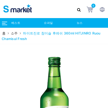
0
베스트
슈퍼딜
뉴스
홈
소주
하이트진로 참이슬 후레쉬 360ml HITJINRO Ruou
Chamisul Fresh