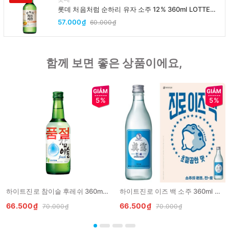
롯데 처음처럼 순하리 유자 소주 12% 360ml LOTTE
Chumchurum vi thanh yen/cam
57.000₫
60.000₫
함께 보면 좋은 상품이에요,
5%
5%
품절
하이트진로 참이슬 후레쉬 360ml HITJINRO Ruou Chamisul Fresh
하이트진로 이즈 백 소주 360ml HITEJINRO is back soju
66.500₫
66.500₫
70.000₫
70.000₫