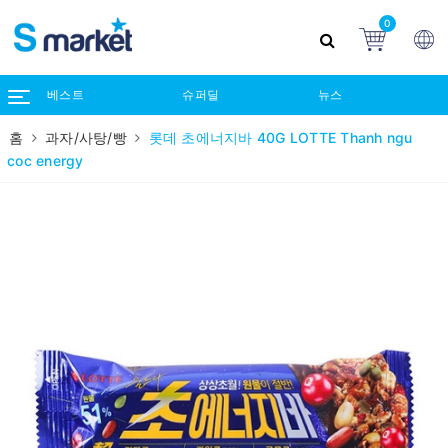
0
베스트
슈퍼딜
뉴스
홈
과자/사탕/빵
롯데 초에너지바 40G LOTTE Thanh ngu
coc energy