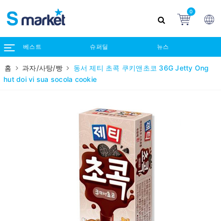
0
베스트
슈퍼딜
뉴스
홈
과자/사탕/빵
동서 제티 초콕 쿠키앤초코 36G Jetty Ong
hut doi vi sua socola cookie