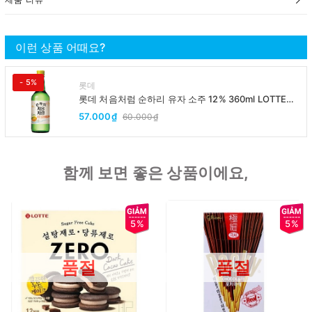
이런 상품 어때요?
- 5%
롯데
롯데 처음처럼 순하리 유자 소주 12% 360ml LOTTE
Chumchurum vi thanh yen/cam
57.000₫
60.000₫
함께 보면 좋은 상품이에요,
5%
5%
품절
품절