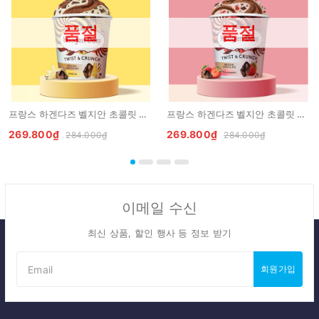
품절
품절
프랑스 하겐다즈 벨지안 초콜릿 & 바닐라 420ml HAAGEN-DAZS Kem hop vi socola va vani
프랑스 하겐다즈 벨지안 초콜릿 & 스트로베리 420ml HAAGEN-DAZS Kem hop vi socola va dau tay
269.800₫
269.800₫
284.000₫
284.000₫
이메일 수신
최신 상품, 할인 행사 등 정보 받기
회원가입