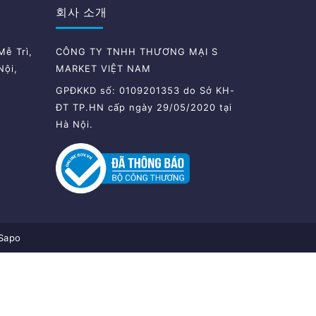
회사 소개
ễ Trì,
CÔNG TY TNHH THƯƠNG MẠI S
Nội,
MARKET VIỆT NAM
GPĐKKD số: 0109201353 do Sở KH-
ĐT TP.HN cấp ngày 29/05/2020 tại
Hà Nội.
Sapo