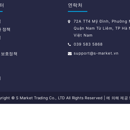
터
연락처
책
72A TT4 Mỹ Đình, Phường M
Quận Nam Từ Liêm, TP Hà 
환 정책
Việt Nam
책
039 583 5868
support@s-market.vn
 보호정책
내
right © S Market Trading Co., LTD All Rights Reserved
|
에 의해 제공