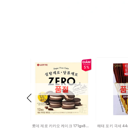
5%
품절
품
롯데 제로 카카오 케이크 171gx8개 LOTTE Banh zero cacao