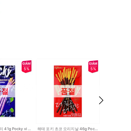
5%
5%
품절
품절
해태 포키 블루베리 41g Pocky vi viet quat
해태 포키 초코 오리지날 46g Pocky vi truyen thong