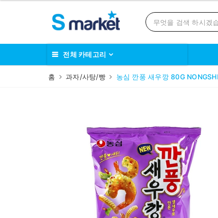
전체 카테고리
홈
과자/사탕/빵
농심 깐풍 새우깡 80G NONGSHIM 