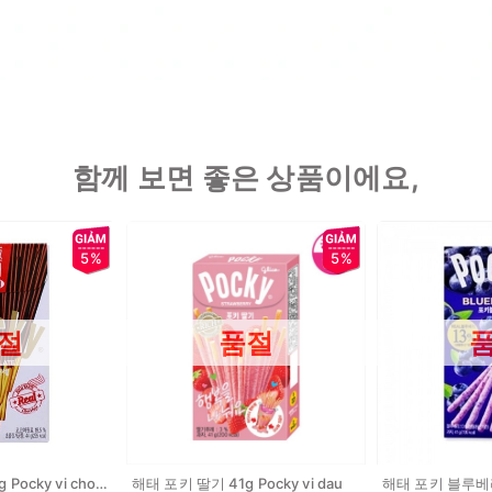
함께 보면 좋은 상품이에요,
5%
5%
절
품절
해태 포키 극세 44g Pocky vi chocolate
해태 포키 딸기 41g Pocky vi dau