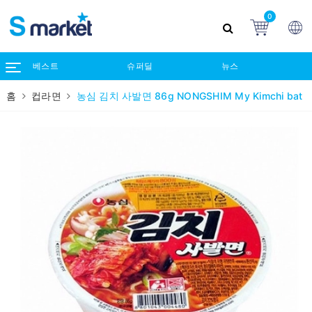
0
베스트
슈퍼딜
뉴스
홈
컵라면
농심 김치 사발면 86g NONGSHIM My Kimchi bat