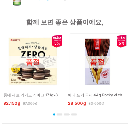
함께 보면 좋은 상품이에요,
5%
5%
품절
품절
롯데 제로 카카오 케이크 171gx8개 LOTTE Banh zero cacao
해태 포키 극세 44g Pocky vi chocolate
92.150₫
28.500₫
97.000₫
30.000₫