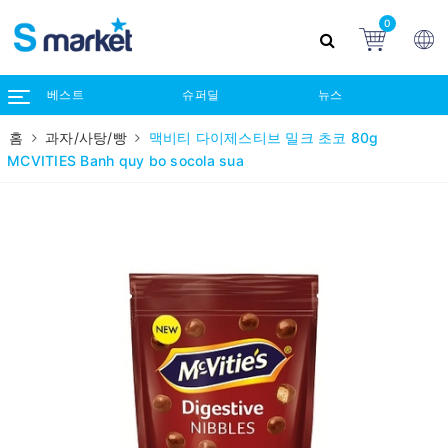
0
베스트
슈퍼딜
뉴스
홈
과자/사탕/빵
맥비티 다이제스티브 밀크 초코 80g
MCVITIES Banh quy bo socola sua