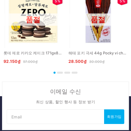
5%
5%
품절
품절
롯데 제로 카카오 케이크 171gx8개 LOTTE Banh zero cacao
해태 포키 극세 44g Pocky vi chocolate
92.150₫
28.500₫
97.000₫
30.000₫
이메일 수신
최신 상품, 할인 행사 등 정보 받기
회원가입