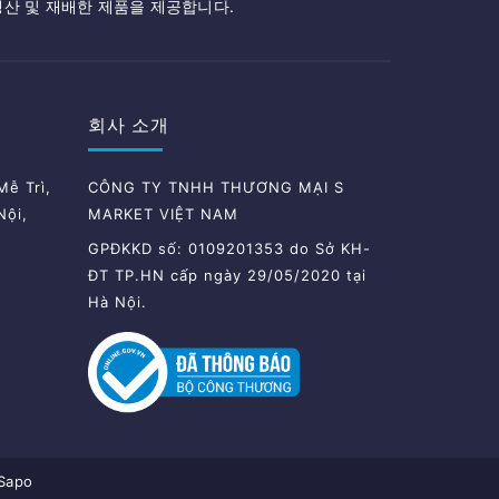
생산 및 재배한 제품을 제공합니다.
회사 소개
ễ Trì,
CÔNG TY TNHH THƯƠNG MẠI S
Nội,
MARKET VIỆT NAM
GPĐKKD số: 0109201353 do Sở KH-
ĐT TP.HN cấp ngày 29/05/2020 tại
Hà Nội.
Sapo