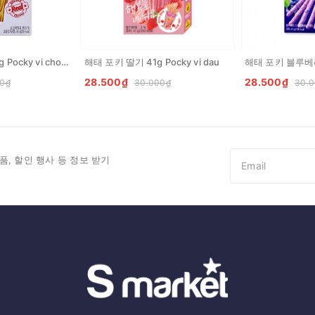
해태 포키 극세 44g Pocky vi chocolate
해태 포키 딸기 41g Pocky vi dau
28.500₫
28.500₫
0₫
30.000₫
30.
품, 할인 행사 등 정보 받기