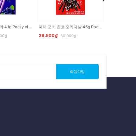
해태 포키 블루베리 41g Pocky vi viet quat
해태 포키 초코 오리지날 46g Pocky vi truyen thong
28.500₫
22.800₫
000₫
30.000₫
24
회원가입