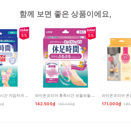
함께 보면 좋은 상품이에요,
5%
5%
절
라이온코리아 휴족시간 지압자극 젤스트 발바닥 전용 4매입 LION Mieng dan thu gian cho ban chan
라이온코리아 휴족시간 보들보들 발뒤꿈치 젤시트 4매입
142.500₫
171.000₫
0₫
150.000₫
180