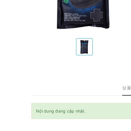
상품
Nội dung đang cập nhật.