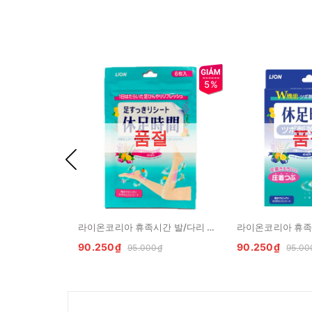
5%
품절
품
라이온코리아 휴족시간 발/다리 쿨링 시트 6매입 LION Mieng dan lam diu gian co chan
90.250₫
90.250₫
95.000₫
95.00