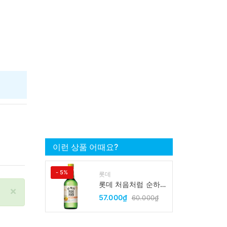
이런 상품 어때요?
- 5%
롯데
롯데 처음처럼 순하리
×
유자 소주 12% 360ml
57.000₫
60.000₫
LOTTE Chumchurum
vi thanh yen/cam