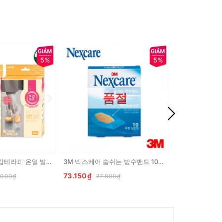
5%
5%
품절
라이온코리아 온감테라피 온열 발바닥 밴드 4 매입
3M 넥스케어 숨쉬는 방수밴드 10매입 (중) 3M Bang ca nhan trong suot chong nuoc (co M)
73.150₫
99.750₫
.000₫
77.000₫
105