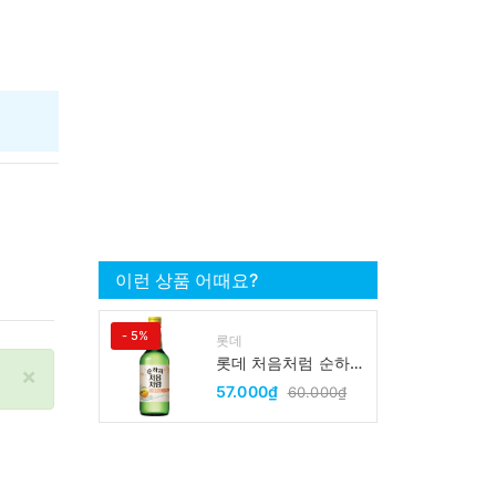
이런 상품 어때요?
- 5%
롯데
롯데 처음처럼 순하리
×
유자 소주 12% 360ml
57.000₫
60.000₫
LOTTE Chumchurum
vi thanh yen/cam