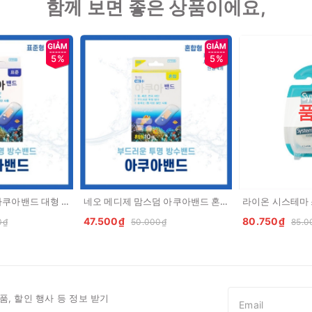
함께 보면 좋은 상품이에요,
5%
5%
네오메디 맘스덤 아쿠아밴드 대형 5매 Bang ca nhan chong nuoc 5 mieng dan to
네오 메디제 맘스덤 아쿠아밴드 혼합형 10매 Bang ca nhan chong nuoc 10 mieng dan
47.500₫
80.750₫
0₫
50.000₫
85.0
품, 할인 행사 등 정보 받기