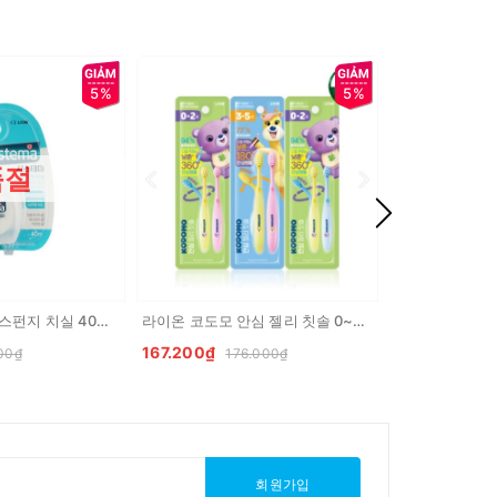
5%
5%
품절
라이온 시스테마 스펀지 치실 40m LION Chi nha khoa
라이온 코도모 안심 젤리 칫솔 0~2세 Ban chai danh rang an toan cho be 0~2 tuoi
167.200₫
167.200₫
00₫
176.000₫
17
회원가입