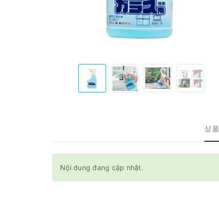
상품
Nội dung đang cập nhật.