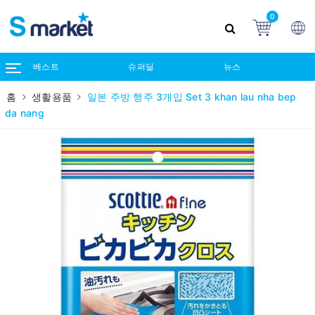
0
베스트
슈퍼딜
뉴스
홈
생활용품
일본 주방 행주 3개입 Set 3 khan lau nha bep
da nang