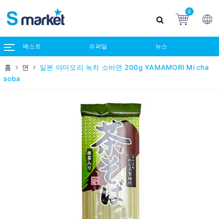
0
베스트
슈퍼딜
뉴스
홈
면
일본 야마모리 녹차 소바면 200g YAMAMORI Mi cha
soba