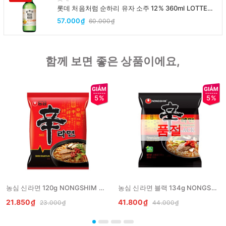
롯데 처음처럼 순하리 유자 소주 12% 360ml LOTTE
Chumchurum vi thanh yen/cam
57.000₫
60.000₫
함께 보면 좋은 상품이에요,
5%
5%
품절
농심 신라면 120g NONGSHIM My Shin goi
농심 신라면 블랙 134g NONGSHIM My Shin den
21.850₫
41.800₫
23.000₫
44.000₫