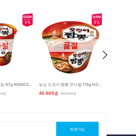
5%
5%
품절
품절
농심 오징어 짬뽕 컵 67g NONGSHIM My jjambbong muc coc
농심 오징어 짬뽕 큰사발 115g NONGSHIM My jjambbong muc bat
45.600₫
25.650₫
00₫
48.000₫
27.
회원가입