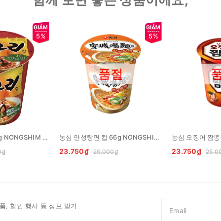
5%
5%
품절
농심 너구리 컵 62g NONGSHIM Neoguri coc
농심 안성탕면 컵 66g NONGSHIM My anseong coc
23.750₫
23.750₫
0₫
25.000₫
25.0
품, 할인 행사 등 정보 받기