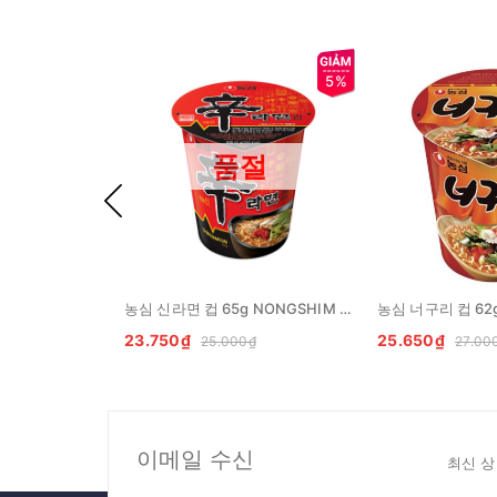
5%
품절
농심 신라면 컵 65g NONGSHIM My an lien Shin coc
23.750₫
25.650₫
25.000₫
27.00
이메일 수신
최신 상