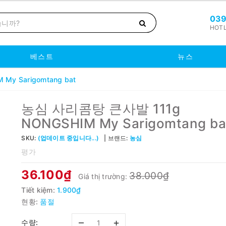
039
HOTL
베스트
뉴스
y Sarigomtang bat
농심 사리콤탕 큰사발 111g
NONGSHIM My Sarigomtang ba
SKU:
(업데이트 중입니다...)
브랜드:
농심
평가
36.100₫
38.000₫
Giá thị trường:
Tiết kiệm:
1.900₫
현황:
품절
–
+
수량: