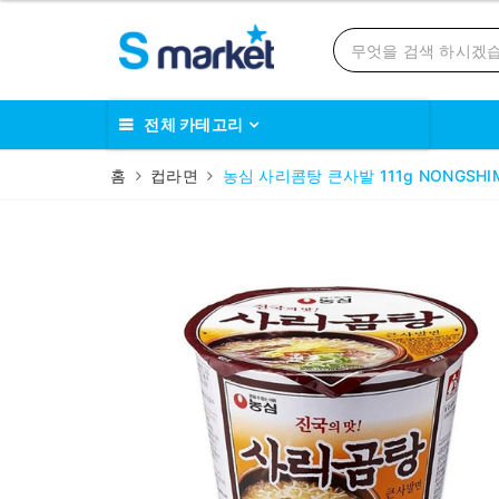
전체 카테고리
홈
컵라면
농심 사리콤탕 큰사발 111g NONGSHIM M