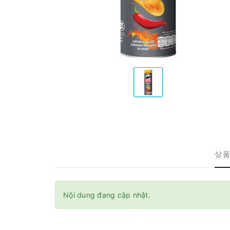
상품
Nội dung đang cập nhật.