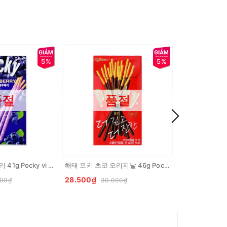
5%
5%
품절
품절
해태 포키 블루베리 41g Pocky vi viet quat
해태 포키 초코 오리지날 46g Pocky vi truyen thong
28.500₫
22.800₫
000₫
30.000₫
24