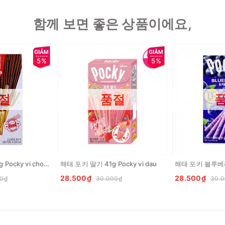
함께 보면 좋은 상품이에요,
5%
5%
절
품절
해태 포키 극세 44g Pocky vi chocolate
해태 포키 딸기 41g Pocky vi dau
28.500₫
28.500₫
0₫
30.000₫
30.