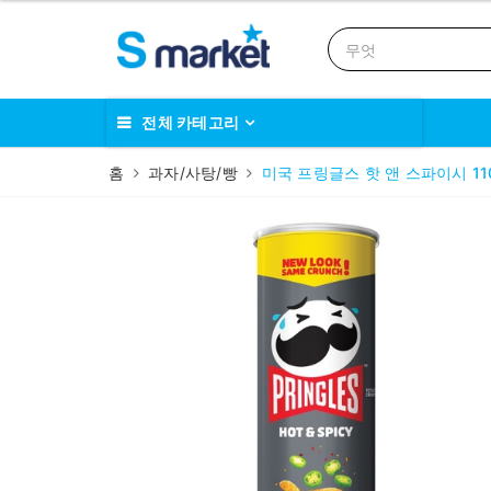
전체 카테고리
홈
과자/사탕/빵
미국 프링글스 핫 앤 스파이시 110g PR