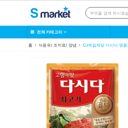
전체 카테고리
홈
식용유/ 조미료/ 양념
CJ제일제당 다시다 명품골드 