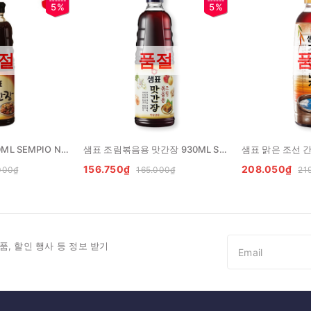
5%
5%
절
품절
샘표 조림간장 930ML SEMPIO Nuoc tuong ham
샘표 조림볶음용 맛간장 930ML SEMPIO Xi dau xao
156.750₫
208.050₫
000₫
165.000₫
21
품, 할인 행사 등 정보 받기