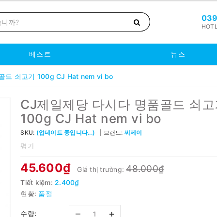
039
HOTL
베스트
뉴스
쇠고기 100g CJ Hat nem vi bo
CJ제일제당 다시다 명품골드 쇠고
100g CJ Hat nem vi bo
SKU:
(업데이트 중입니다...)
브랜드:
씨제이
평가
45.600₫
48.000₫
Giá thị trường:
Tiết kiệm:
2.400₫
현황:
품절
–
+
수량: