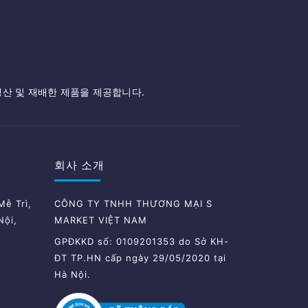
생산 및 재배한 제품을 제공합니다.
회사 소개
ễ Trì,
CÔNG TY TNHH THƯƠNG MẠI S
Nội,
MARKET VIỆT NAM
GPĐKKD số: 0109201353 do Sở KH-
ĐT TP.HN cấp ngày 29/05/2020 tại
Hà Nội.