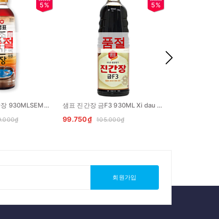
5%
5%
품절
품절
샘표 맑은 조선 간장 930MLSEMPIO Nuoc tuong trong
샘표 진간장 금F3 930ML Xi dau vang F3
99.750₫
122.550₫
9.000₫
105.000₫
12
회원가입