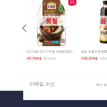
5%
품절
품
CJ 다담-쇠고기우렁 비빔된장양념 140G CJ Sot tuong tron thit bo
43.700₫
128.250₫
46.000₫
135.
이메일 수신
최신 상